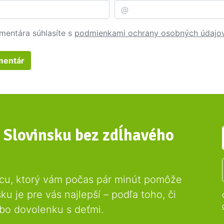
mentára súhlasíte s
podmienkami ochrany osobných údajo
mentár
v Slovinsku bez zdĺhavého
dcu, ktorý vám počas pár minút pomôže
ku je pre vás najlepší – podľa toho, či
ebo dovolenku s deťmi.