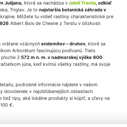
m Julijana,
ktorá sa nachádza v
údolí Trenta
, odkiaľ
ska, Triglav. Je to
najstaršia botanická záhrada v
krajine. Môžete tu vidieť rastliny charakteristické pre
 1926
Albert Bois de Chesne z Terstu v blízkosti
n
vrátane vzácnych
endemitov – druhov
, ktoré sa
íkom Arborétum fascinujúcu podívanú. Tieto
 ploche 2
572 m n. m. v nadmorskej výške 800
začiatkom júna, keď kvitnú všetky rastliny, má svoje
detailu, podrobné informácie nájdete v našom
y dovoleniek v najobľúbenejších oblastiach
e tiež tipy, aké lokálne produkty si kúpiť, a zľavy na
 100 €.