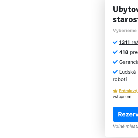
Ubytov
staros
Vyberieme t
1311
reá
418
pre
Garancia
Ľudská p
roboti
Prémiový
vstupnom
Rezerv
Voľné miest