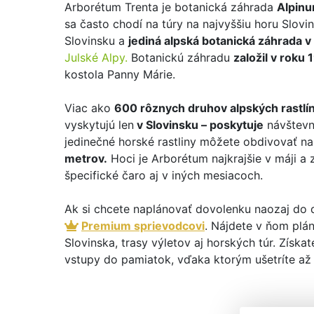
Arborétum Trenta je botanická záhrada
Alpinu
sa často chodí na túry na najvyššiu horu Slovin
Slovinsku a
jediná alpská botanická záhrada v
Julské Alpy.
Botanickú záhradu
založil v roku
kostola Panny Márie.
Viac ako
600 rôznych druhov alpských rastlí
vyskytujú len
v Slovinsku – poskytuje
návštevn
jedinečné horské rastliny môžete obdivovať na
metrov.
Hoci je Arborétum najkrajšie v máji a 
špecifické čaro aj v iných mesiacoch.
Ak si chcete naplánovať dovolenku naozaj do 
Premium sprievodcovi
. Nájdete v ňom plán
Slovinska, trasy výletov aj horských túr. Získat
vstupy do pamiatok, vďaka ktorým ušetríte až