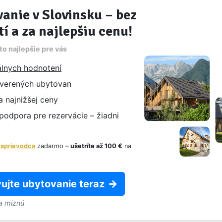
anie v Slovinsku – bez
tí a za najlepšiu cenu!
o najlepšie pre vás
lnych hodnotení
verených ubytovan
 najnižšej ceny
odpora pre rezervácie – žiadni
 sprievodca
zadarmo –
ušetríte až 100 €
na
ujte ubytovanie teraz
a miznú