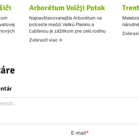
šiči
Arborétum Volčji Potok
Tren
ykom
Najnavštevovanejšie Arborétum na
Malebná
vetovej
polceste medzi Velikú Planinu a
národné
jnových
Ľubľanou je zážitkom pre celú rodinu
Zobrazi
Zobraziť viac
áre
entár
E-mail