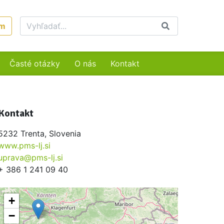
um
Časté otázky
O nás
Kontakt
Kontakt
5232 Trenta, Slovenia
www.pms-lj.si
uprava@pms-lj.si
+ 386 1 241 09 40
+
−