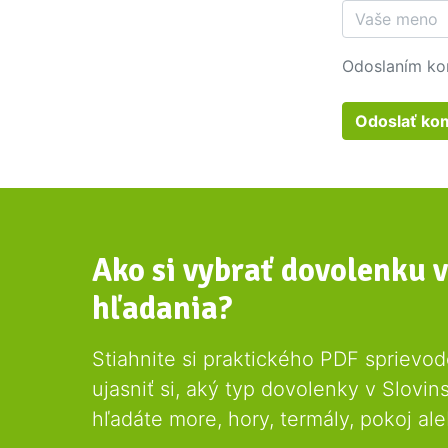
Odoslaním ko
Odoslať ko
Ako si vybrať dovolenku 
hľadania?
Stiahnite si praktického PDF sprievo
ujasniť si, aký typ dovolenky v Slovins
hľadáte more, hory, termály, pokoj al