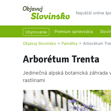
Najväčší online šp
Premium sprievodca
Slovi
Ubytovanie
Objavuj Slovinsko
>
Památky
>
Arborétum Tre
Arborétum Trenta
Jedinečná alpská botanická záhrada 
rastlinami