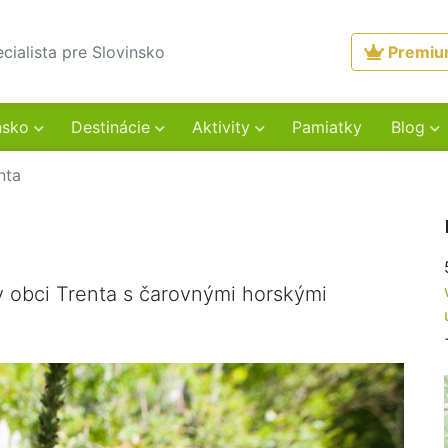
ecialista pre Slovinsko
Premi
nsko
Destinácie
Aktivity
Pamiatky
Blog
nta
v obci Trenta s čarovnými horskými