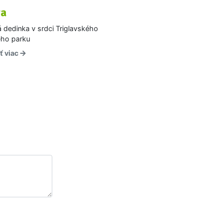
ta
 dedinka v srdci Triglavského
ho parku
ť viac