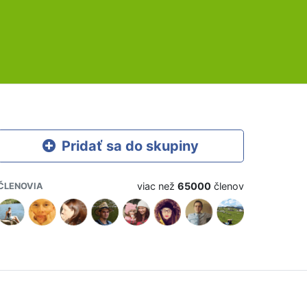
Pridať sa do skupiny
viac než
65000
členov
ČLENOVIA