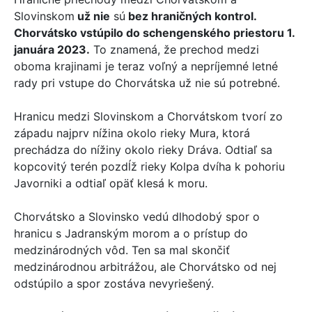
Slovinskom
už nie
sú
bez hraničných kontrol.
Chorvátsko vstúpilo do schengenského priestoru 1.
januára 2023.
To znamená, že prechod medzi
oboma krajinami je teraz voľný a nepríjemné letné
rady pri vstupe do Chorvátska už nie sú potrebné.
Hranicu medzi Slovinskom a Chorvátskom tvorí zo
západu najprv nížina okolo rieky Mura, ktorá
prechádza do nížiny okolo rieky Dráva. Odtiaľ sa
kopcovitý terén pozdĺž rieky Kolpa dvíha k pohoriu
Javorniki a odtiaľ opäť klesá k moru.
Chorvátsko a Slovinsko vedú dlhodobý spor o
hranicu s Jadranským morom a o prístup do
medzinárodných vôd. Ten sa mal skončiť
medzinárodnou arbitrážou, ale Chorvátsko od nej
odstúpilo a spor zostáva nevyriešený.