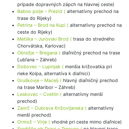
prípade dopravných zápch na hlavnej ceste)
Babno polje – Prezid (
alternatívny prechod na
trase do Rijeky)
Petrina – Brod na Kupi (
alternatívny prechod na
ceste do Rijeky)
Metlika – Jurovski Brod (
trasa do stredného
Chorvátska, Karlovac)
Obrežje – Bregana (
diaľničný prechod na trase
Ľubľana – Záhreb)
Dobovec – Lupinjak (
menšia križovatka pri
rieke Kolpa, alternatíva k diaľnici)
Gruškovje – Macelj (
hlavný diaľničný prechod
na trase Maribor – Záhreb)
Leskovec – Cvetlin (
alternatívny menší
prechod)
Zavrč – Dubrava Križovljanska (
alternatívny
menší prechod)
Ormož – Virje (
vhodné pri ceste mimo diaľnice)
Središče ob Dravi – Trnovec (
na hlavnej trase