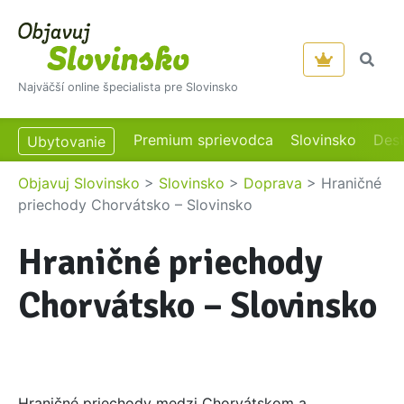
Najväčší online špecialista pre Slovinsko
Premium sprievodca
Slovinsko
Dest
Ubytovanie
Objavuj Slovinsko
>
Slovinsko
>
Doprava
>
Hraničné
priechody Chorvátsko – Slovinsko
Hraničné priechody
Chorvátsko – Slovinsko
Hraničné priechody medzi Chorvátskom a