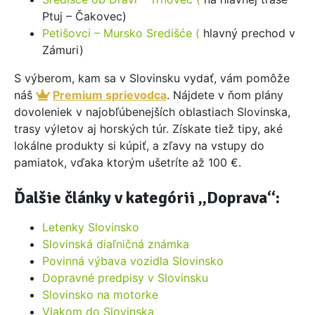
Ptuj – Čakovec)
Petišovci – Mursko Središće (
hlavný prechod v
Zámuri)
S výberom, kam sa v Slovinsku vydať, vám pomôže
náš
Premium sprievodca
. Nájdete v ňom plány
dovoleniek v najobľúbenejších oblastiach Slovinska,
trasy výletov aj horských túr. Získate tiež tipy, aké
lokálne produkty si kúpiť, a zľavy na vstupy do
pamiatok, vďaka ktorým ušetríte až 100 €.
Ďalšie články v kategórii „Doprava“:
Letenky Slovinsko
Slovinská diaľničná známka
Povinná výbava vozidla Slovinsko
Dopravné predpisy v Slovinsku
Slovinsko na motorke
Vlakom do Slovinska