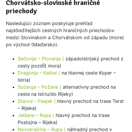
Chorvátsko-slovinské hraničné
priechody
Nasledujúci zoznam poskytuje prehľad
najdôležitejších cestných hraničných priechodov
medzi Slovinskom a Chorvátskom od západu (more)
po východ (Maďarsko).
Sečovlje – Plovanja (
západoistrijský prechod z
cesty pozdĺž mora)
Dragonja – Kaštel (
na hlavnej ceste Koper –
Istria)
Sočerga – Požane (
alternatívny prechod na
ceste na Istriu/do Rijeky)
Starod – Pasjak (
hlavný prechod na trase Terst
– Rijeka)
Jelšane – Rupa (
hlavný prechod na trase
Postojna – Rijeka)
Novokračine – Rupa (
náhradný prechod v