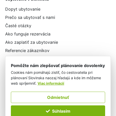
Dopyt ubytovanie
Prečo sa ubytovať s nami
Časté otázky
Ako funguje rezervácia
Ako zaplatiť za ubytovanie
Referencie zákazníkov
Pomôžte nám zlepšovať plánovanie dovolenky
Sociálne siete
Cookies nám pomáhajú zistiť, čo cestovatelia pri
Facebook stránka
plánovaní Slovinska naozaj hľadajú a kde im môžeme
web spríjemniť.
Viac informácií
Facebook skupina
Instagram
Odmietnuť
2026 © Objavuj Slovinsko – Všetky práva vyhradené
Súhlasím