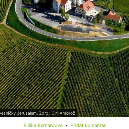
vesničky Jeruzalem. Zdroj: Ciril Ambrož
Eliška Bernardová
Pridať komentár