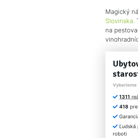
Magický ná
Slovinska.
T
na pestovan
vinohradníc
Ubytov
staros
Vyberieme t
1311
reá
418
pre
Garancia
Ľudská p
roboti