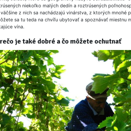
trúsených niekoľko malých dedín a roztrúsených poľnoho
väčšine z nich sa nachádzajú vinárstva, z ktorých mnohé p
ôžete sa tu teda na chvíľu ubytovať a spoznávať miestnu 
kajúce vína.
prečo je také dobré a čo môžete ochutnať