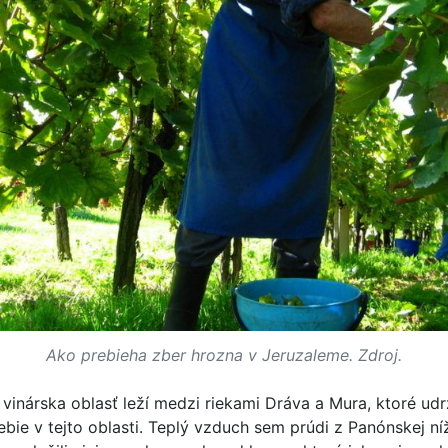
Ako prebieha zber hrozna v Jeruzaleme. Zdroj.
vinárska oblasť leží medzi riekami Dráva a Mura, ktoré udr
ebie v tejto oblasti. Teplý vzduch sem prúdi z Panónskej ní