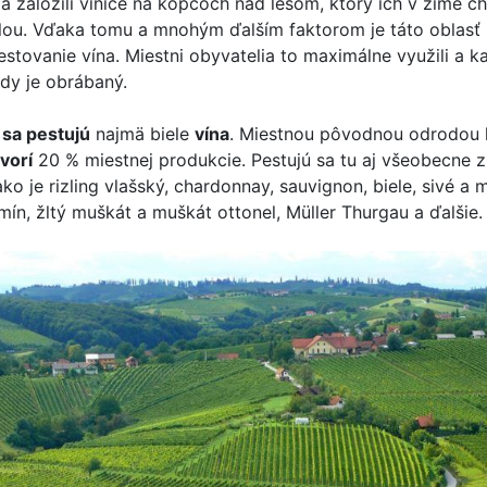
a založili vinice na kopcoch nad lesom, ktorý ich v zime ch
ou. Vďaka tomu a mnohým ďalším faktorom je táto oblasť
stovanie vína. Miestni obyvatelia to maximálne využili a k
dy je obrábaný.
e
sa pestujú
najmä biele
vína
. Miestnou pôvodnou odrodou h
tvorí
20 % miestnej produkcie. Pestujú sa tu aj všeobecne
ako je rizling vlašský, chardonnay, sauvignon, biele, sivé a
mín, žltý muškát a muškát ottonel, Müller Thurgau a ďalšie.