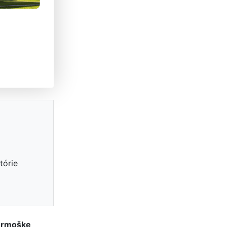
tórie
Ormoške