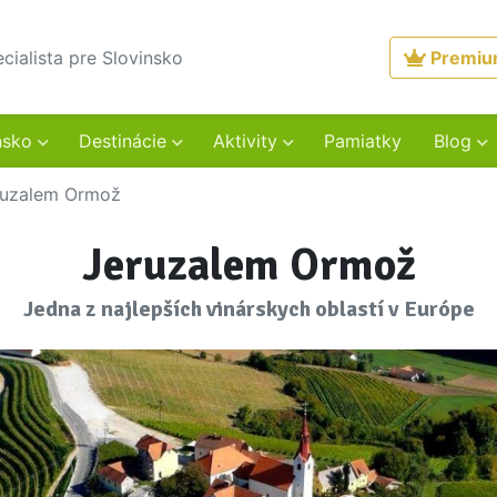
ecialista pre Slovinsko
Premi
nsko
Destinácie
Aktivity
Pamiatky
Blog
ruzalem Ormož
Jeruzalem Ormož
Jedna z najlepších vinárskych oblastí v Európe