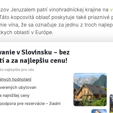
zov Jeruzalem patrí vinohradníckej krajine na
v
áto kopcovitá oblasť poskytuje také priaznivé
ie vína, že sa označuje za jednu z troch najlep
kych oblastí v Európe.
anie v Slovinsku – bez
tí a za najlepšiu cenu!
o najlepšie pre vás
lnych hodnotení
verených ubytovan
 najnižšej ceny
odpora pre rezervácie – žiadni