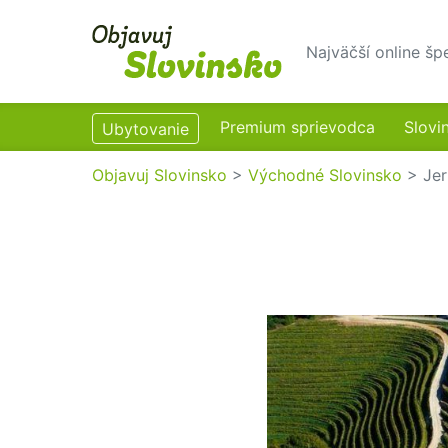
Najväčší online šp
Premium sprievodca
Slovi
Ubytovanie
Objavuj Slovinsko
>
Východné Slovinsko
>
Je