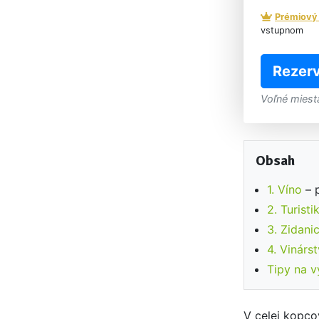
Prémiový
vstupnom
Rezerv
Voľné miest
Obsah
1. Víno
– 
2. Turisti
3. Zidani
4. Vinárs
Tipy na v
V celej kopco