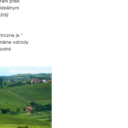
ráni pred
 ideálnym
aždý
rozna je “
 známe odrody
 modré