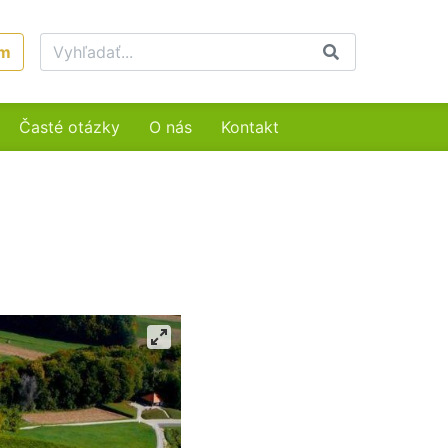
um
Časté otázky
O nás
Kontakt