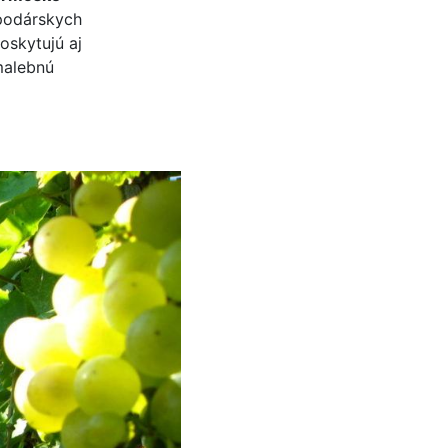
spodárskych
oskytujú aj
malebnú