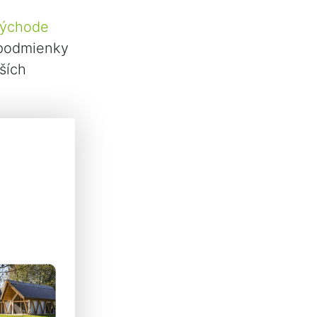
ýchode
 podmienky
ších