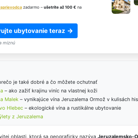
 sprievodca
zadarmo –
ušetríte až 100 €
na
ujte ubytovanie teraz
a miznú
prečo je také dobré a čo môžete ochutnať
ka
– ako zažiť krajinu viníc na vlastnej koži
ca Malek
– vynikajúce vína Jeruzalema Ormož v kulisách his
tvo Hlebec
– ekologické vína a rustikálne ubytovanie
ýlety z Jeruzalema
vitej oblasti, ktorá sa geograficky nazýva
Jeruzalemsko-