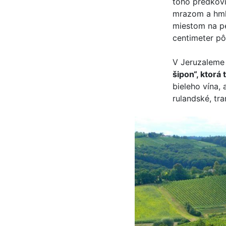
toho predkovi
mrazom a hml
miestom na pe
centimeter pô
V Jeruzalem
šipon“, ktorá 
bieleho vína, 
rulandské, tra