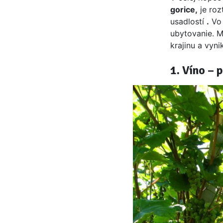
gorice,
je roz
usadlostí
.
Vo 
ubytovanie. M
krajinu a vyni
1. Víno – 