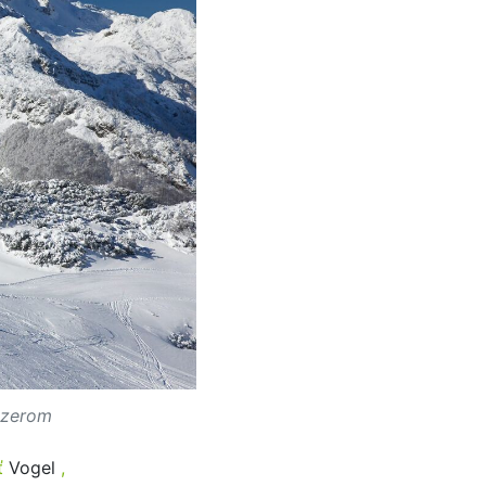
azerom
ť
Vogel
,