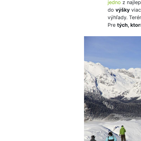
jedno
z najle
do
výšky
viac
výhľady. Terén
Pre
tých, ktor