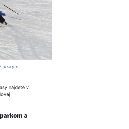
žiarskymi
asy nájdete v
dovej
aparkom a