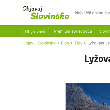
Najväčší online šp
Premium sprievodca
Slovi
Ubytovanie
Objavuj Slovinsko
>
Blog
>
Tipy
>
Lyžování ve
Lyžova