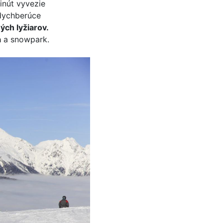
inút vyvezie
 dychberúce
ých lyžiarov.
a
a snowpark.