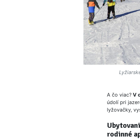
Lyžiarsk
A čo viac?
V o
údolí pri jaze
lyžovačky, vy
Ubytovani
rodinné a