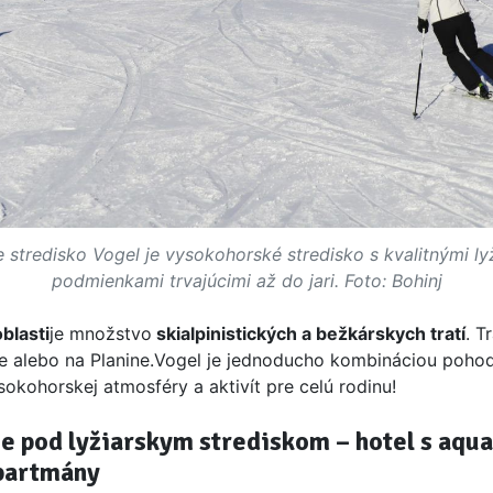
e stredisko Vogel je vysokohorské stredisko s kvalitnými ly
podmienkami trvajúcimi až do jari. Foto: Bohinj
blasti
je množstvo
skialpinistických a bežkárskych tratí
.
Tr
re alebo na Planine.
Vogel je jednoducho kombináciou poho
sokohorskej atmosféry a aktivít pre celú rodinu!
e pod lyžiarskym strediskom – hotel s aqu
partmány