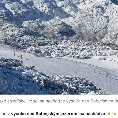
rske stredisko Vogel sa nachádza vysoko nad Bohinjským j
lpách,
vysoko nad Bohinjským jazerom, sa nachádza
oblas