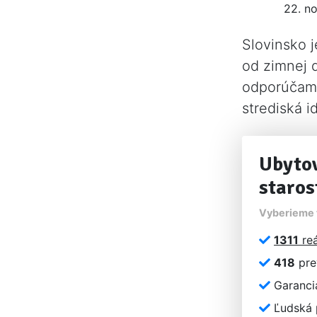
22. n
Slovinsko j
od zimnej d
odporúčame
strediská i
Ubytov
staros
Vyberieme t
1311
reá
418
pre
Garancia
Ľudská p