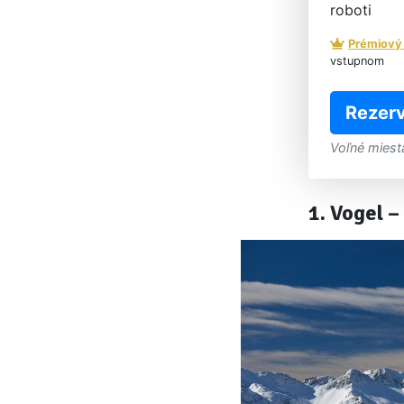
roboti
Prémiový
vstupnom
Rezerv
Voľné miest
1. Vogel –