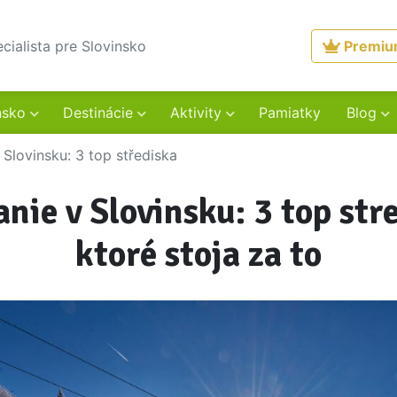
ecialista pre Slovinsko
Premi
nsko
Destinácie
Aktivity
Pamiatky
Blog
 Slovinsku: 3 top střediska
nie v Slovinsku: 3 top str
ktoré stoja za to