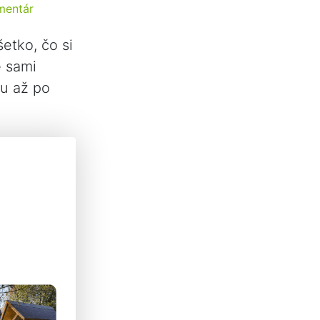
mentár
etko, čo si
é sami
u až po