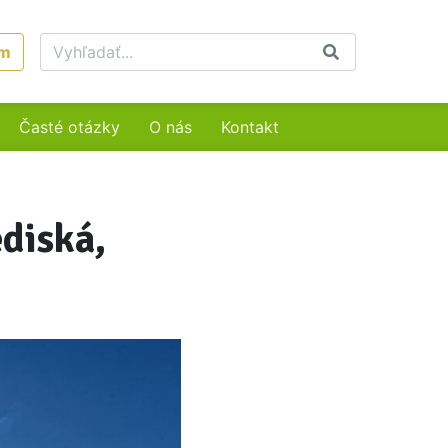
um
Časté otázky
O nás
Kontakt
ediská,