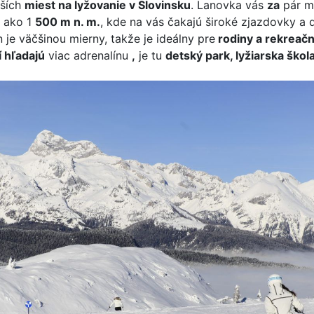
pších
miest na lyžovanie v Slovinsku
. Lanovka vás
za
pár m
 ako 1
500 m n. m.
, kde na vás čakajú široké zjazdovky a
 je väčšinou mierny, takže je ideálny pre
rodiny a rekreačn
í hľadajú
viac adrenalínu
,
je tu
detský park, lyžiarska škol