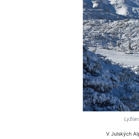
Lyžia
V Julských A