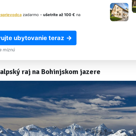
 sprievodca
zadarmo –
ušetríte až 100 €
na
ujte ubytovanie teraz
a miznú
 alpský raj na Bohinjskom jazere