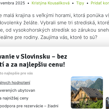
ovembra 2025
Kristýna Kousalíková
Tipy
Pridať ko
e malá krajina s veľkými horami, ktorá ponúka vš
ovolenky želáte. Vybrali sme tri strediská, ktor
, od vysokohorských stredísk so zárukou sneh
deálne pre rodiny. Zaujíma vás, ktoré to sú?
anie v Slovinsku – bez
tí a za najlepšiu cenu!
o najlepšie pre vás
lnych hodnotení
verených ubytovan
 najnižšej ceny
odpora pre rezervácie – žiadni