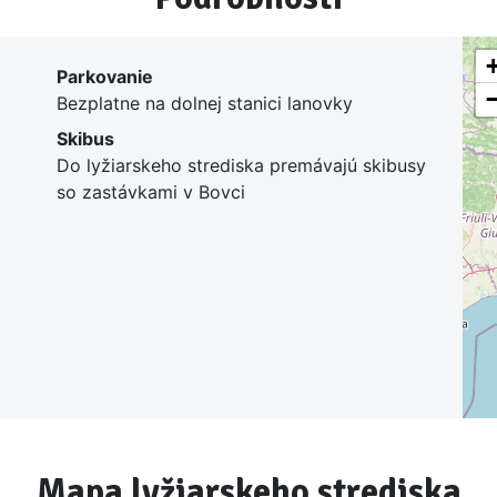
stej talianskej strane nájdete skvelé terény na
freeride v
hl
ýborná aj pre
skialpinistov.
Parkovanie
Bezplatne na dolnej stanici lanovky
Skibus
Do lyžiarskeho strediska premávajú skibusy
so zastávkami v Bovci
Mapa lyžiarskeho strediska