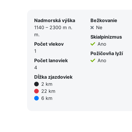
Najmä na tieni
Lokalita je v
Nadmorská výška
Bežkovanie
1140 – 2300 m n.
Ne
m.
Skialpinizmus
Počet vlekov
Ano
1
Požičovňa lyží
Počet lanoviek
Ano
4
Dĺžka zjazdoviek
2 km
22 km
6 km