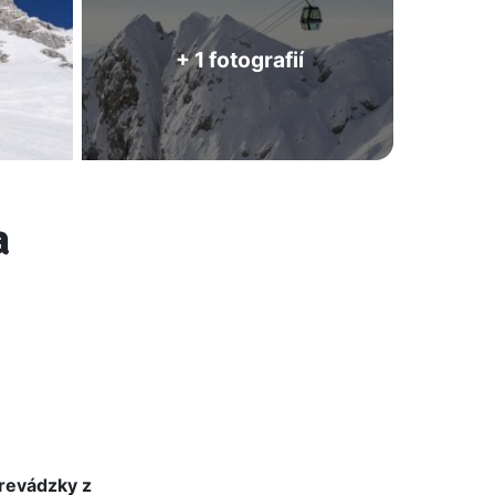
+ 1 fotografií
a
prevádzky z