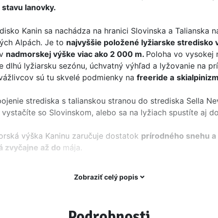
 stavu lanovky.
edisko Kanin sa nachádza na hranici Slovinska a Talianska 
ých Alpách. Je to
najvyššie položené lyžiarske stredisko 
 v
nadmorskej výške viac ako 2 000 m.
Poloha vo vysokej
e dlhú lyžiarsku sezónu, úchvatný výhľad a lyžovanie na p
vážlivcov sú tu skvelé podmienky na
freeride a
skialpiniz
ojenie strediska s talianskou stranou do strediska Sella N
si vystačíte so Slovinskom, alebo sa na lyžiach spustíte aj d
rská výška Kaninu zaručuje dostatok
prírodného snehu a 
á zvyčajne až do
mája.
edisko Kanin je vhodné najmä pre skúsenejších a náročnejšíc
Zobraziť celý popis
v. Väčšina zjazdoviek je náročnejšia, ale môžete si užiť
kv
lnatých
horských svahoch s krásnym výhľadom. Ak ste mene
 tu si nájdete svoj terén.
Podrobnosti