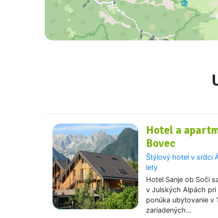
Hotel a apartm
Bovec
Štýlový hotel v srdci
lety
Hotel Sanje ob Soči 
v Julských Alpách pri
ponúka ubytovanie v
zariadených…