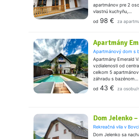
apartmánov pre 2 os
vlastnú kuchyňu,…
98 €
od
za apartm
Apartmány Eme
Apartmánový dom s b
Apartmány Emerald Va
vzdialenosti od cent
celkom 5 apartmánov
záhradu s bazénom…
43 €
od
za osobu/
Dom Jelenko –
Rekreačná vila v Bovc
Dom Jelenko sa nachá