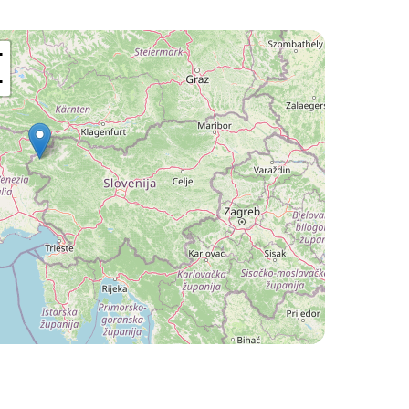
bokom snehu.
+
−