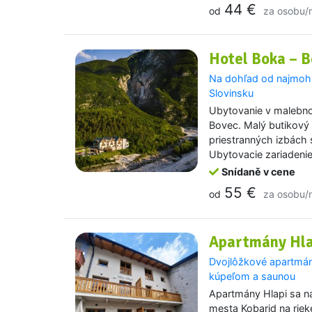
44 €
od
za osobu/
Hotel Boka – 
Na dohľad od najmoh
Slovinsku
Ubytovanie v malebnom
Bovec. Malý butikový
priestranných izbách
Ubytovacie zariadeni
Snídaně v cene
55 €
od
za osobu/
Apartmány Hla
Dvojlôžkové apartmán
kúpeľom a saunou
Apartmány Hlapi sa n
mesta Kobarid na rie