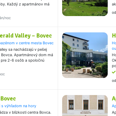
oby. Každý z apartmánov má
ak
o
án/noc
rald Valley – Bovec
H
azénom v centre mesta Bovec
Ho
ou
lley sa nachádzajú v pešej
ra Bovca. Apartmánový dom má
Ho
 pre 2-6 osôb a spoločnú
Ok
po
noc
o
 Bovec
A
i s výhľadom na hory
Ap
dza v blízkosti centra Bovca.
Ap