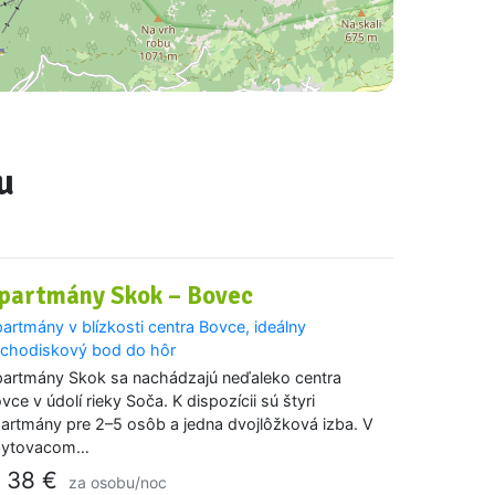
u
partmány Skok – Bovec
artmány v blízkosti centra Bovce, ideálny
chodiskový bod do hôr
artmány Skok sa nachádzajú neďaleko centra
vce v údolí rieky Soča. K dispozícii sú štyri
artmány pre 2–5 osôb a jedna dvojlôžková izba. V
bytovacom…
38 €
d
za osobu/noc