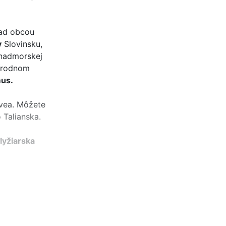
nad obcou
v
Slovinsku,
 nadmorskej
rírodnom
mus.
evea. Môžete
o Talianska.
lyžiarska
h lyžiarov a
alitné široké
j skúsení,