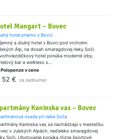
otel Mangart – Bovec
ulný hotel priamo v Bovci
íjemný a útulný hotel v Bovci pod vrcholmi
lských Álp, na dosah smaragdovej rieky Soči.
vorhviezdičkový hotel ponúka moderné izby,
telový bar a wellness s…
Polopenze v cene
52 €
d
za osobu/noc
partmány Kaninska vas – Bovec
artmánová osada pri rieke Soča
artmány Kaninska vas sa nachádzajú v mestečku
vec v Julských Alpách, neďaleko smaragdovej
eky Soči. Ubytovanie ponúka rôzne športové