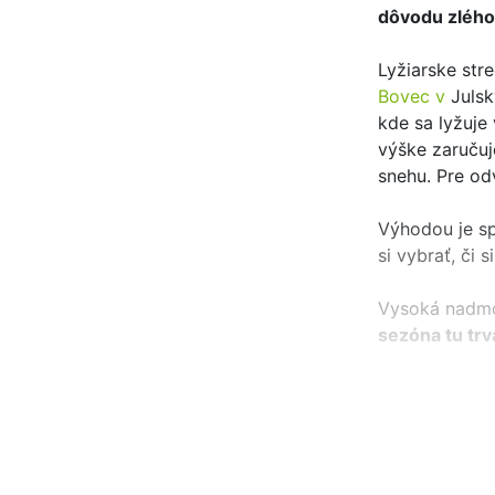
dôvodu zlého
Lyžiarske str
Bovec v
Julsk
kde sa lyžuje
výške zaručuj
snehu. Pre od
Výhodou je sp
si vybrať, či 
Vysoká nadmo
sezóna tu trv
Lyžiarske str
snowboardisto
svahy na ska
nebojte sa, aj