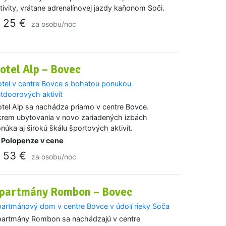
tivity, vrátane adrenalínovej jazdy kaňonom Soči.
25 €
d
za osobu/noc
otel Alp – Bovec
tel v centre Bovce s bohatou ponukou
tdoorových aktivít
tel Alp sa nachádza priamo v centre Bovce.
rem ubytovania v novo zariadených izbách
núka aj širokú škálu športových aktivít.
Polopenze v cene
53 €
d
za osobu/noc
partmány Rombon – Bovec
artmánový dom v centre Bovce v údolí rieky Soča
artmány Rombon sa nachádzajú v centre