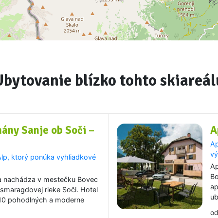
Ubytovanie blízko tohto skiareál
ány Sanje ob Soči –
A
Ap
vý
 Álp, ktorý ponúka vyhliadkové
Ap
Bo
sa nachádza v mestečku Bovec
ap
 smaragdovej rieke Soči. Hotel
u
 10 pohodlných a moderne
o