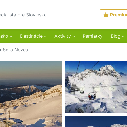
ecialista pre Slovinsko
Premi
nsko
Destinácie
Aktivity
Pamiatky
Blog
n-Sella Nevea