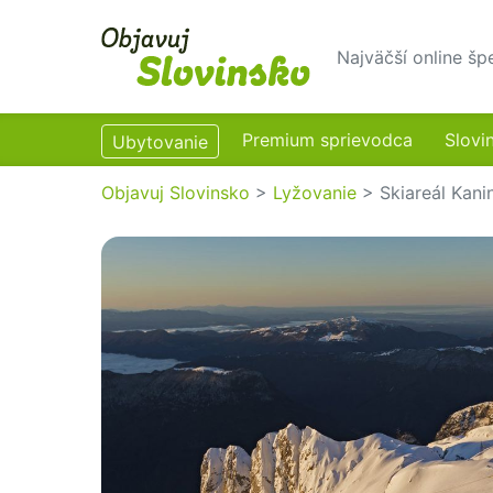
Najväčší online šp
Premium sprievodca
Slovi
Ubytovanie
Objavuj Slovinsko
>
Lyžovanie
>
Skiareál Kani