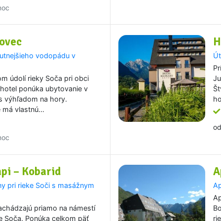
noc
Bovec
H
utnejšieho vodopádu v
Út
Pr
 údolí rieky Soča pri obci
Ju
 hotel ponúka ubytovanie v
Št
 s výhľadom na hory.
ho
e má vlastnú…
o
noc
pi – Kobarid
A
y pri rieke Soči s masážnym
Ap
Ap
achádzajú priamo na námestí
Bo
ke Soča. Ponúka celkom päť
ri