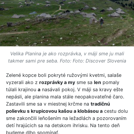
Velika Planina je ako rozprávka, v máji sme ju mali
takmer sami pre seba. Foto: Foto: Discover Slovenia
Zelené kopce boli pokryté ružovými kvetmi, salaše
vyzerali ako z
rozprávky a my
sme sa
len
pomaly
túlali krajinou
a
nasávali pokoj. V máji sa kravy ešte
nepásli, ale planina mala stále neopakovateľné čaro.
Zastavili sme sa v miestnej krčme na
tradičnú
polievku s krupicovou kašou a klobásou a
cestu dolu
sme zakončili leňošením na ležadlách a pozorovaním
detí hrajúcich sa na detskom ihrisku. Na tento deň
budeme dlho spomínať.