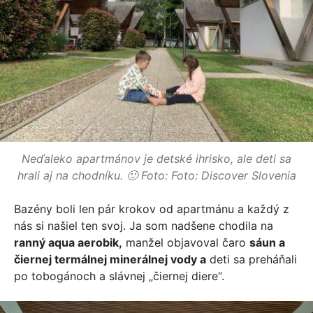
Neďaleko apartmánov je detské ihrisko, ale deti sa
hrali aj na chodníku. 🙂 Foto: Foto: Discover Slovenia
Bazény boli len pár krokov od apartmánu a každý z
nás si našiel ten svoj. Ja som nadšene chodila na
ranný aqua aerobik,
manžel objavoval čaro
sáun a
čiernej termálnej minerálnej vody a
deti sa preháňali
po tobogánoch a slávnej „čiernej diere“.