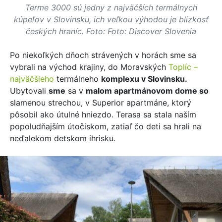
Terme 3000 sú jedny z najväčších termálnych
kúpeľov v Slovinsku, ich veľkou výhodou je blízkosť
českých hraníc. Foto: Foto: Discover Slovenia
Po niekoľkých dňoch strávených v horách sme sa
vybrali na východ krajiny, do Moravských
Toplíc –
najväčšieho
termálneho
komplexu v Slovinsku.
Ubytovali
sme
sa v
malom apartmánovom dome so
slamenou strechou, v Superior apartmáne, ktorý
pôsobil ako útulné hniezdo. Terasa sa stala naším
popoludňajším útočiskom, zatiaľ čo deti sa hrali na
neďalekom detskom ihrisku.