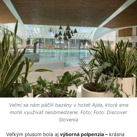
Veľmi sa nám páčili bazény v hoteli Ajda, ktoré sme
mohli využívať neobmedzene. Foto: Foto: Discover
Slovenia
Veľkým plusom bola aj
výborná polpenzia –
krásna