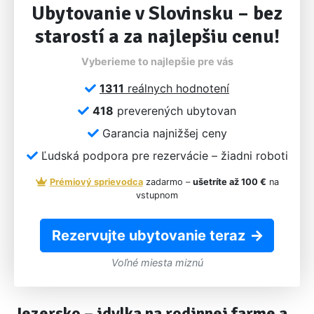
Ubytovanie v Slovinsku – bez
starostí a za najlepšiu cenu!
Vyberieme to najlepšie pre vás
1311
reálnych hodnotení
418
preverených ubytovan
Garancia najnižšej ceny
Ľudská podpora pre rezervácie – žiadni roboti
Prémiový sprievodca
zadarmo –
ušetríte až 100 €
na
vstupnom
Rezervujte ubytovanie teraz
Voľné miesta miznú
Jezersko – idylka na rodinnej farme a