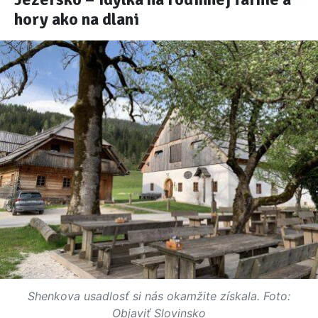
hory ako na dlani
Shenkova usadlosť si nás okamžite získala. Foto:
Objaviť Slovinsko