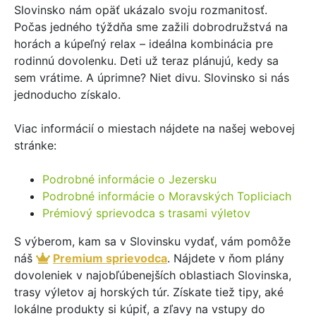
Slovinsko nám opäť ukázalo svoju rozmanitosť.
Počas jedného týždňa sme zažili dobrodružstvá na
horách a kúpeľný relax – ideálna kombinácia pre
rodinnú dovolenku. Deti už teraz plánujú, kedy sa
sem vrátime. A úprimne? Niet divu. Slovinsko si nás
jednoducho získalo.
Viac informácií o miestach nájdete na našej webovej
stránke:
Podrobné informácie o Jezersku
Podrobné informácie o Moravských Topliciach
Prémiový sprievodca s trasami výletov
S výberom, kam sa v Slovinsku vydať, vám pomôže
náš
Premium sprievodca
. Nájdete v ňom plány
dovoleniek v najobľúbenejších oblastiach Slovinska,
trasy výletov aj horských túr. Získate tiež tipy, aké
lokálne produkty si kúpiť, a zľavy na vstupy do