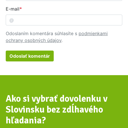
E-mail
Odoslaním komentára súhlasíte s
podmienkami
ochrany osobných údajov
.
Odoslať komentár
Ako si vybrať dovolenku v
Slovinsku bez zdĺhavého
hľadania?