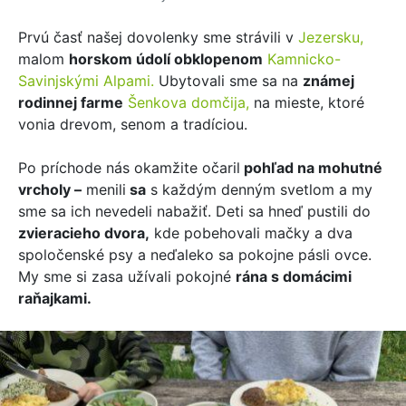
Prvú časť našej dovolenky sme strávili v
Jezersku,
malom
horskom údolí obklopenom
Kamnicko-
Savinjskými Alpami.
Ubytovali sme sa na
známej
rodinnej farme
Šenkova domčija,
na mieste, ktoré
vonia drevom, senom a tradíciou.
Po príchode nás okamžite očaril
pohľad na mohutné
vrcholy –
menili
sa
s každým denným svetlom a my
sme sa ich nevedeli nabažiť. Deti sa hneď pustili do
zvieracieho dvora,
kde pobehovali mačky a dva
spoločenské psy a neďaleko sa pokojne pásli ovce.
My sme si zasa užívali pokojné
rána s domácimi
raňajkami.