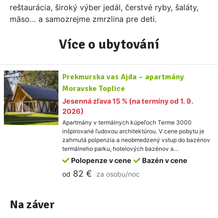
reštaurácia, široký výber jedál, čerstvé ryby, šaláty,
mäso… a samozrejme zmrzlina pre deti.
Více o ubytování
Prekmurska vas Ajda – apartmány
Moravske Toplice
Jesenná zľava 15 % (na termíny od 1. 9.
2026)
Apartmány v termálnych kúpeľoch Terme 3000
inšpirované ľudovou architektúrou. V cene pobytu je
zahrnutá polpenzia a neobmedzený vstup do bazénov
termálneho parku, hotelových bazénov a…
Polopenze v cene
Bazén v cene
82 €
od
za osobu/noc
Na záver