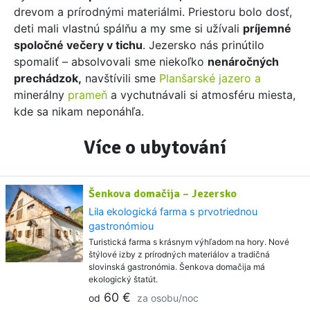
drevom a prírodnými materiálmi. Priestoru bolo dosť,
deti mali vlastnú spálňu a my sme si užívali
príjemné
spoločné večery v tichu
. Jezersko nás prinútilo
spomaliť – absolvovali sme niekoľko
nenáročných
prechádzok,
navštívili sme
Planšarské jazero a
minerálny
prameň
a vychutnávali si atmosféru miesta,
kde sa nikam neponáhľa.
Více o ubytování
Šenkova domačija – Jezersko
Lila ekologická farma s prvotriednou
gastronómiou
Turistická farma s krásnym výhľadom na hory. Nové
štýlové izby z prírodných materiálov a tradičná
slovinská gastronómia. Šenkova domačija má
ekologický štatút.
60 €
od
za osobu/noc