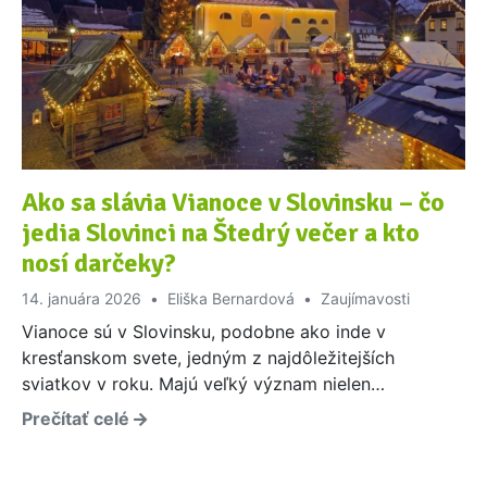
Ako sa slávia Vianoce v Slovinsku – čo
jedia Slovinci na Štedrý večer a kto
nosí darčeky?
14. januára 2026
Eliška Bernardová
Zaujímavosti
Vianoce sú v Slovinsku, podobne ako inde v
kresťanskom svete, jedným z najdôležitejších
sviatkov v roku. Majú veľký význam nielen…
Prečítať celé