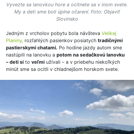
Vyvezte sa lanovkou hore a ocitnete sa v inom svete.
My a deti sme boli úplne očarení. Foto: Objaviť
Slovinsko
Jedným z vrcholov pobytu bola návšteva
Velikej
Planiny,
rozľahlých pasienkov posiatych
tradičnými
pastierskymi chatami.
Po hodine jazdy autom sme
nastúpili na lanovku a
potom na sedačkovú lanovku
– deti si
to
veľmi
užívali – a v priebehu niekoľkých
minút sme sa ocitli v chladnejšom horskom svete.