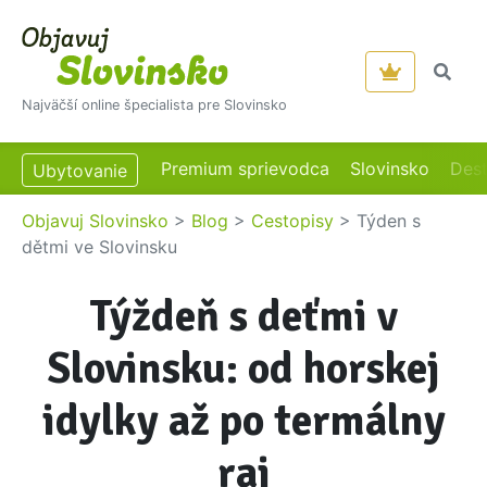
Najväčší online špecialista pre Slovinsko
Premium sprievodca
Slovinsko
Dest
Ubytovanie
Objavuj Slovinsko
>
Blog
>
Cestopisy
>
Týden s
dětmi ve Slovinsku
Týždeň s deťmi v
Slovinsku: od horskej
idylky až po termálny
raj