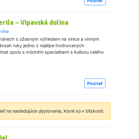
Pozrieť
rila – Vipavská dolina
 vína
mánech s úžasným výhledem na vinice a vinným
dosah ruky jedno z nejlépe hodnocených
nat spolu s místními specialitami s kulisou celého
Pozrieť
eť na nasledujúce ubytovania, ktoré sú v blízkosti.
jel