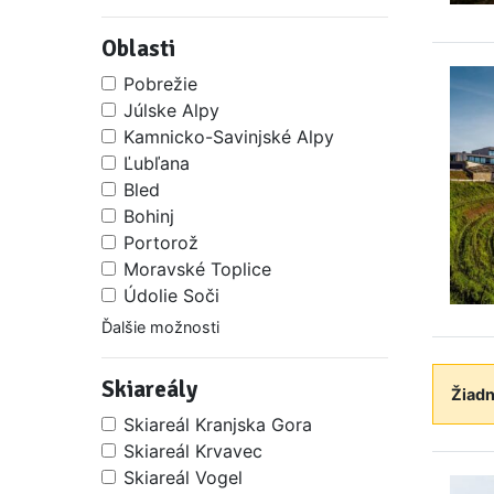
Oblasti
Pobrežie
Júlske Alpy
Kamnicko-Savinjské Alpy
Ľubľana
Bled
Bohinj
Portorož
Moravské Toplice
Údolie Soči
Ďalšie možnosti
Skiareály
Žiadn
Skiareál Kranjska Gora
Skiareál Krvavec
Skiareál Vogel