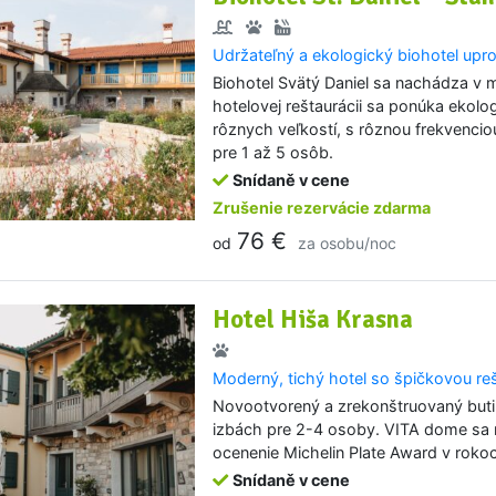
Udržateľný a ekologický biohotel upro
Biohotel Svätý Daniel sa nachádza v m
hotelovej reštaurácii sa ponúka ekolo
rôznych veľkostí, s rôznou frekvencio
pre 1 až 5 osôb.
Snídaně v cene
Zrušenie rezervácie zdarma
76 €
od
za osobu/noc
Hotel Hiša Krasna
Moderný, tichý hotel so špičkovou reš
Novootvorený a zrekonštruovaný buti
izbách pre 2-4 osoby. VITA dome sa n
ocenenie Michelin Plate Award v roko
Snídaně v cene