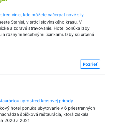
stred viníc, kde môžete načerpať nové sily
este Stanjel, v srdci slovinského krasu. V
gické a zdravé stravovanie. Hotel ponúka izby
u a rôznymi liečebnými účinkami. Izby sú určené
Pozrieť
tauráciou uprostred krasovej prírody
kový hotel ponúka ubytovanie v 6 priestranných
achádza špičková reštaurácia, ktorá získala
ch 2020 a 2021.