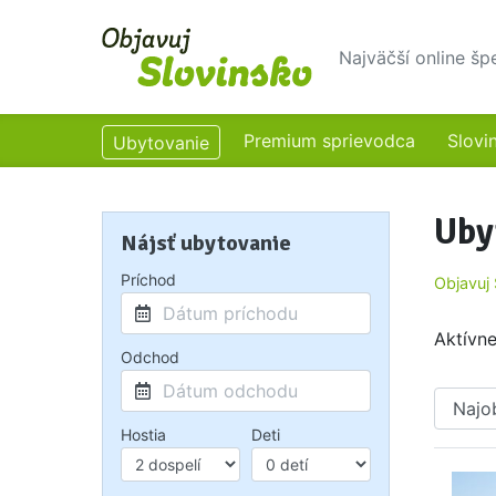
Najväčší online šp
Premium sprievodca
Slovi
Ubytovanie
Uby
Nájsť ubytovanie
Príchod
Objavuj 
Aktívne 
Odchod
Zoradiť podľa:
Hostia
Deti