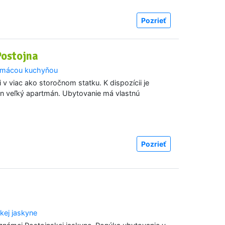
Pozrieť
Postojna
domácou kuchyňou
v viac ako storočnom statku. K dispozícii je
den veľký apartmán. Ubytovanie má vlastnú
Pozrieť
kej jaskyne