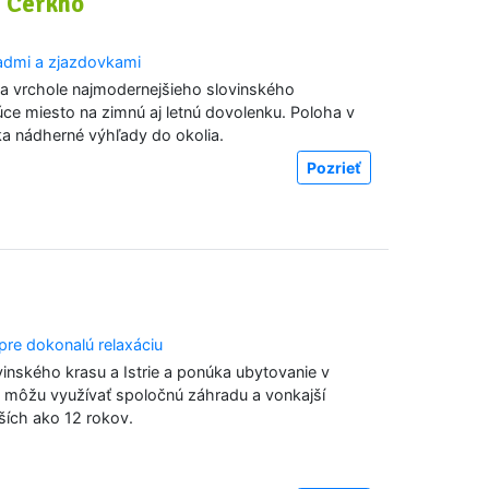
– Cerkno
admi a zjazdovkami
 vrchole najmodernejšieho slovinského
úce miesto na zimnú aj letnú dovolenku. Poloha v
a nádherné výhľady do okolia.
Pozrieť
re dokonalú relaxáciu
vinského krasu a Istrie a ponúka ubytovanie v
a môžu využívať spoločnú záhradu a vonkajší
rších ako 12 rokov.