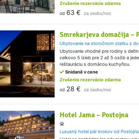
Zrušenie rezervácie zdarma
63 €
od
za osobu/noc
Smrekarjeva domačija – 
Ubytovanie na storočnom statku s 
Ubytovanie vhodné pre rodiny s deťmi 
celkovo 5 izieb pre 2 až 5 osôb a je
reštauráciu s domácou kuchyňou.
Snídaně v cene
Zrušenie rezervácie zdarma
28 €
od
za osobu/noc
Hotel Jama – Postojna
Luxusný hotel pár krokov od Postojns