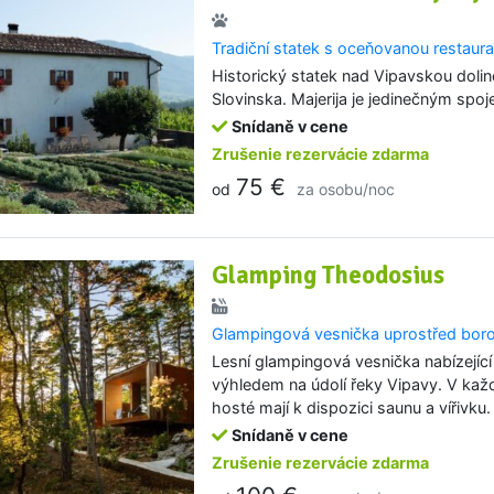
Tradiční statek s oceňovanou restaur
Historický statek nad Vipavskou dolin
Slovinska. Majerija je jedinečným spoj
Snídaně v cene
Zrušenie rezervácie zdarma
75 €
od
za osobu/noc
Glamping Theodosius
Glampingová vesnička uprostřed boro
Lesní glampingová vesnička nabízejíc
výhledem na údolí řeky Vipavy. V ka
hosté mají k dispozici saunu a vířivku.
Snídaně v cene
Zrušenie rezervácie zdarma