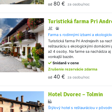
80 €
od
za osobu/noc
Turistická farma Pri Andr
Farma s rodinnými izbami a ekologi
Turistická farma Pri Andrejevih sa na
reštauráciu s ekologickými domácimi 
až 4 osoby. Na farme sa nachádza aj n
vonkajší bazén.
Snídaně v cene
Zrušenie rezervácie zdarma
40 €
od
za osobu/noc
Hotel Dvorec – Tolmin
Štýlový hotel s reštauráciou v pôvo