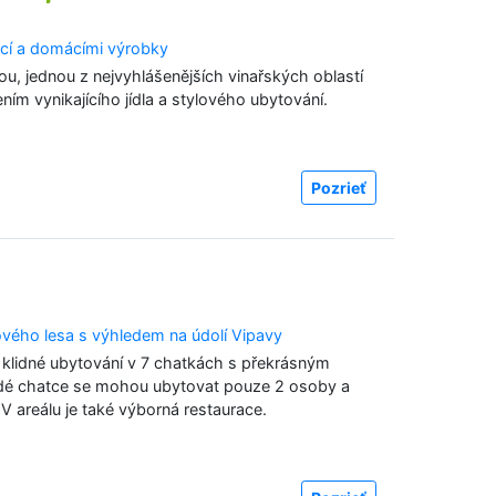
ací a domácími výrobky
ou, jednou z nejvyhlášenějších vinařských oblastí
ením vynikajícího jídla a stylového ubytování.
Pozrieť
vého lesa s výhledem na údolí Vipavy
í klidné ubytování v 7 chatkách s překrásným
ždé chatce se mohou ubytovat pouze 2 osoby a
 V areálu je také výborná restaurace.