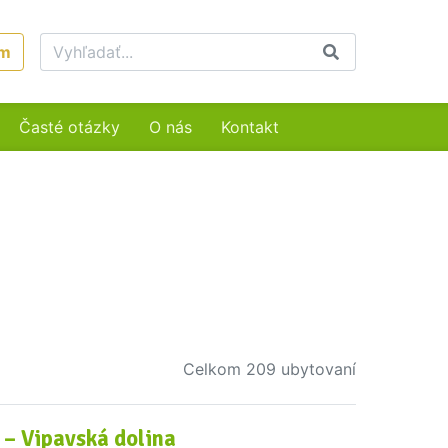
um
Časté otázky
O nás
Kontakt
Celkom 209 ubytovaní
 – Vipavská dolina