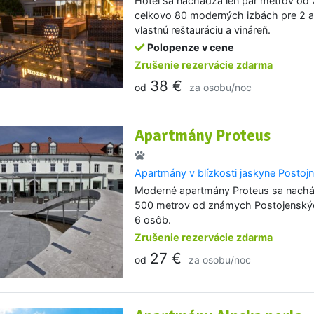
Hotel sa nachádza len pár metrov od 
celkovo 80 moderných izbách pre 2 a
vlastnú reštauráciu a vináreň.
Polopenze v cene
Zrušenie rezervácie zdarma
38 €
od
za osobu/noc
Apartmány Proteus
Apartmány v blízkosti jaskyne Postoj
Moderné apartmány Proteus sa nachád
500 metrov od známych Postojenskýc
6 osôb.
Zrušenie rezervácie zdarma
27 €
od
za osobu/noc