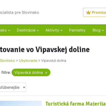
ecialista pre Slovinsko
Premi
nsko
Destinácie
Aktivity
Pamiatky
Blog
tovanie vo Vipavskej doline
Slovinsko
>
Ubytovanie
>
Vipavská dolina
filtre:
Vipavská dolina
×
Turistická farma Majerija