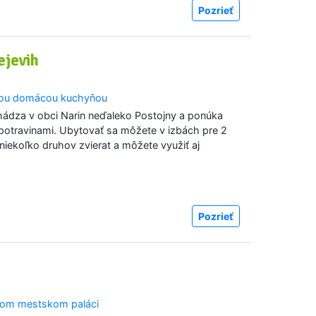
Pozrieť
ejevih
ckou domácou kuchyňou
chádza v obci Narin neďaleko Postojny a ponúka
potravinami. Ubytovať sa môžete v izbách pre 2
iekoľko druhov zvierat a môžete využiť aj
Pozrieť
dnom mestskom paláci