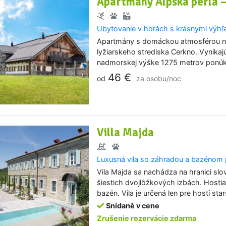
Apartmány Alpska perla 
Ubytovanie v horách s krásnymi výhľ
Apartmány s domáckou atmosférou na
lyžiarskeho strediska Cerkno. Vynikaj
nadmorskej výške 1275 metrov ponúk
46 €
od
za osobu/noc
Villa Majda
Luxusná vila so záhradou a bazénom p
Vila Majda sa nachádza na hranici slo
šiestich dvojlôžkových izbách. Hosti
bazén. Vila je určená len pre hostí sta
Snídaně v cene
Zrušenie rezervácie zdarma