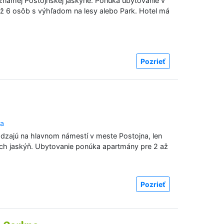
známej Postojnskej jaskyne. Ponúka ubytovanie v
ž 6 osôb s výhľadom na lesy alebo Park. Hotel má
Pozrieť
na
zajú na hlavnom námestí v meste Postojna, len
h jaskýň. Ubytovanie ponúka apartmány pre 2 až
Pozrieť