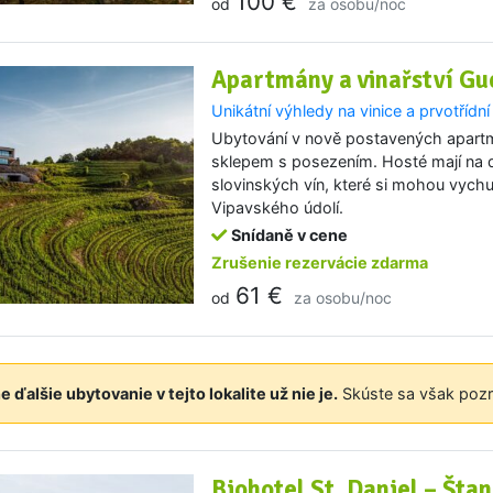
100 €
od
za osobu/noc
Apartmány a vinařství Gue
Unikátní výhledy na vinice a prvotřídní
Ubytování v nově postavených apart
sklepem s posezením. Hosté mají na 
slovinských vín, které si mohou vychut
Vipavského údolí.
Snídaně v cene
Zrušenie rezervácie zdarma
61 €
od
za osobu/noc
e ďalšie ubytovanie v tejto lokalite už nie je.
Skúste sa však pozri
Biohotel St. Daniel – Štan